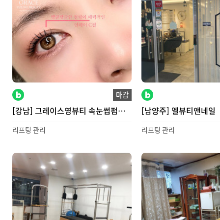
마감
[강남] 그레이스영뷰티 속눈썹펌
[남양주] 엘뷰티앤네일
역삼 본점
리프팅 관리
리프팅 관리