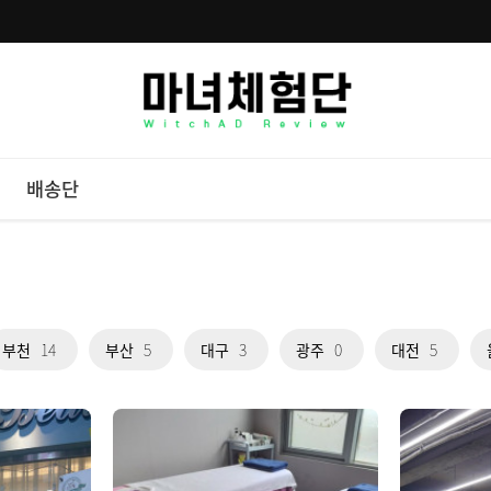
배송단
부천
14
부산
5
대구
3
광주
0
대전
5