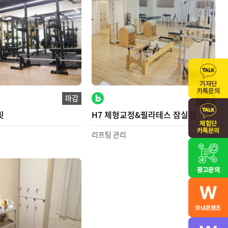
마감
마감
핏
H7 체형교정&필라테스 잠실점
리프팅 관리