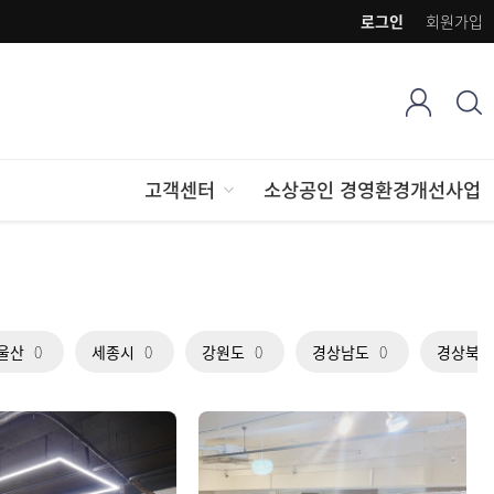
로그인
회원가입
고객센터
소상공인 경영환경개선사업
울산
0
세종시
0
강원도
0
경상남도
0
경상북