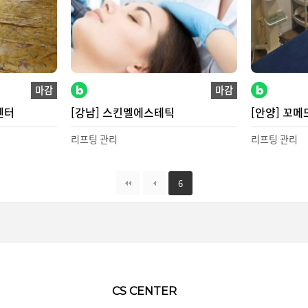
마감
마감
센터
[강남] 스킨멜에스테틱
[안양] 꼬메
리프팅 관리
리프팅 관리
6
CS CENTER