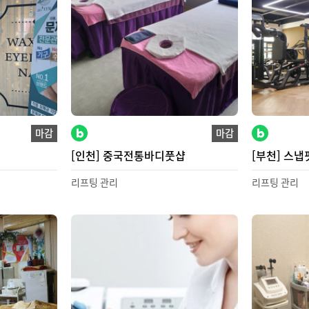
마감
마감
[인천] 중국전통바디풋샵
[부천] 스냅
리프팅 관리
리프팅 관리